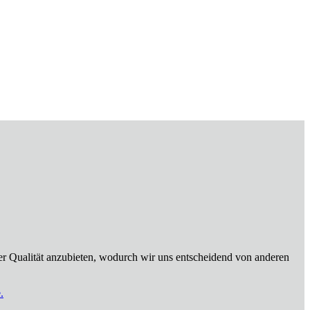
er Qualität anzubieten, wodurch wir uns entscheidend von anderen
.