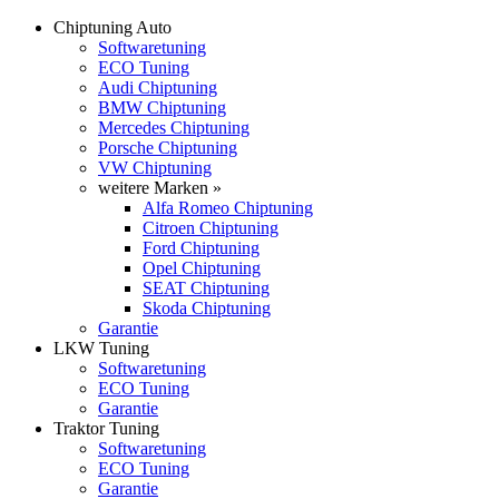
Chiptuning Auto
Softwaretuning
ECO Tuning
Audi Chiptuning
BMW Chiptuning
Mercedes Chiptuning
Porsche Chiptuning
VW Chiptuning
weitere Marken »
Alfa Romeo Chiptuning
Citroen Chiptuning
Ford Chiptuning
Opel Chiptuning
SEAT Chiptuning
Skoda Chiptuning
Garantie
LKW Tuning
Softwaretuning
ECO Tuning
Garantie
Traktor Tuning
Softwaretuning
ECO Tuning
Garantie