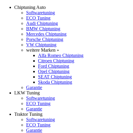
Chiptuning Auto
Softwaretuning
ECO Tuning
Audi Chiptuning
BMW Chiptuning
Mercedes Chiptuning
Porsche Chiptuning
VW Chiptuning
weitere Marken »
Alfa Romeo Chiptuning
Citroen Chiptuning
Ford Chiptuning
Opel Chiptuning
SEAT Chiptuning
Skoda Chiptuning
Garantie
LKW Tuning
Softwaretuning
ECO Tuning
Garantie
Traktor Tuning
Softwaretuning
ECO Tuning
Garantie