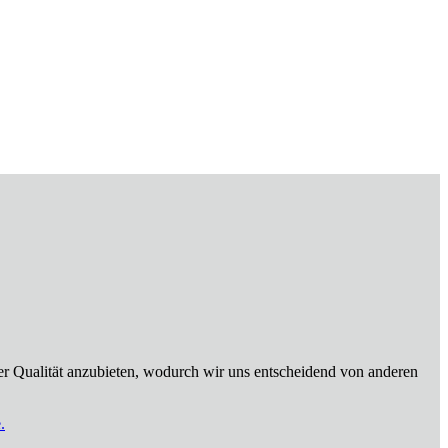
er Qualität anzubieten, wodurch wir uns entscheidend von anderen
.