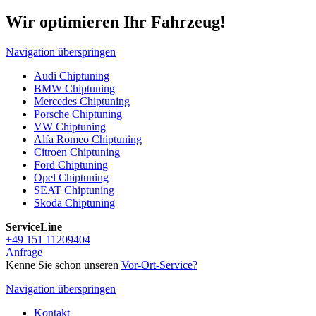
Wir optimieren Ihr Fahrzeug!
Navigation überspringen
Audi Chiptuning
BMW Chiptuning
Mercedes Chiptuning
Porsche Chiptuning
VW Chiptuning
Alfa Romeo Chiptuning
Citroen Chiptuning
Ford Chiptuning
Opel Chiptuning
SEAT Chiptuning
Skoda Chiptuning
ServiceLine
+49 151 11209404
Anfrage
Kenne Sie schon unseren
Vor-Ort-Service
?
Navigation überspringen
Kontakt