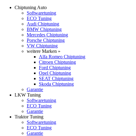
Chiptuning Auto
Softwaretuning
ECO Tuning
Audi Chiptuning
BMW Chiptuning
Mercedes Chiptuning
Porsche Chiptuning
VW Chiptuning
weitere Marken »
Alfa Romeo Chiptuning
Citroen Chiptuning
Ford Chiptuning
Opel Chiptuning
SEAT Chiptuning
Skoda Chiptuning
Garantie
LKW Tuning
Softwaretuning
ECO Tuning
Garantie
Traktor Tuning
Softwaretuning
ECO Tuning
Garantie